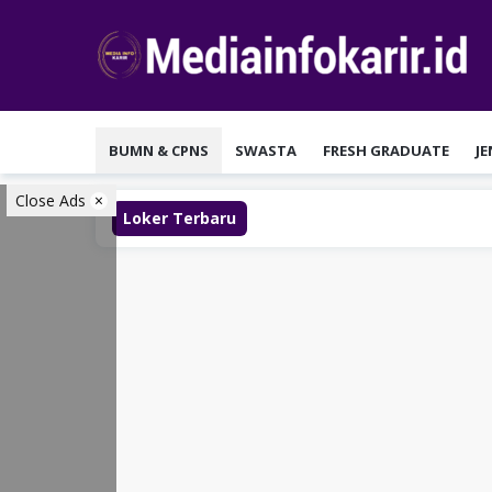
Loncat
ke
konten
BUMN & CPNS
SWASTA
FRESH GRADUATE
J
Close Ads
Loker Terbaru
Lo