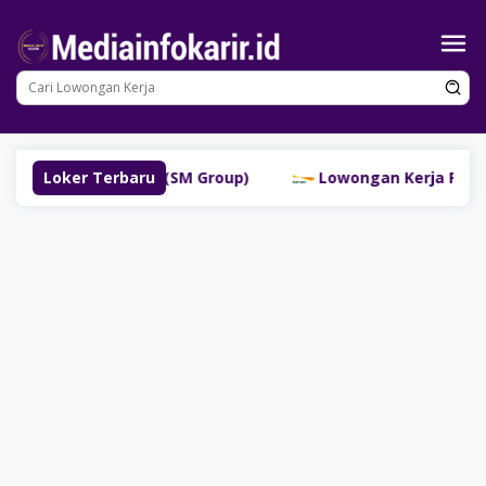
Loncat
ke
konten
Lubuklinggau (SM Group)
Loker Terbaru
Lowongan Kerja PT Bank Da