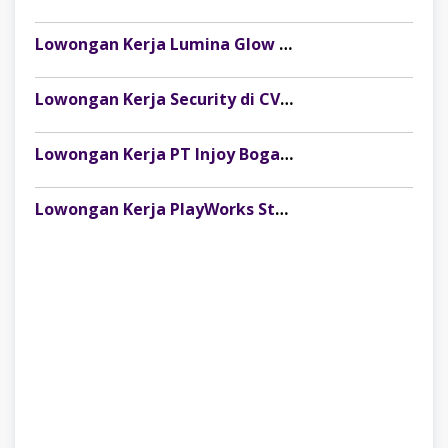
Lowongan Kerja Lumina Glow Clinic & Salon Palembang Terbaru
Lowongan Kerja Security di CV Indosteel Sumber Berkat Palembang
Lowongan Kerja PT Injoy Boga Indonesia (Distributor Es Krim Aice Palembang)
Lowongan Kerja PlayWorks Store Palembang Trade Centre Terbaru