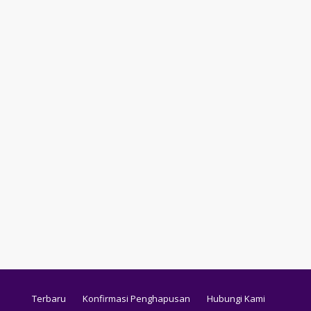
Terbaru
Konfirmasi Penghapusan
Hubungi Kami