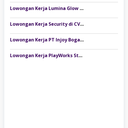
Lowongan Kerja Lumina Glow Clinic & Salon Palembang Terbaru
Lowongan Kerja Security di CV Indosteel Sumber Berkat Palembang
Lowongan Kerja PT Injoy Boga Indonesia (Distributor Es Krim Aice Palembang)
Lowongan Kerja PlayWorks Store Palembang Trade Centre Terbaru