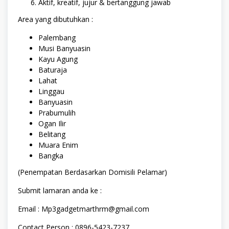
Aktif, kreatif, jujur & bertanggung jawab
Area yang dibutuhkan :
Palembang
Musi Banyuasin
Kayu Agung
Baturaja
Lahat
Linggau
Banyuasin
Prabumulih
Ogan Ilir
Belitang
Muara Enim
Bangka
(Penempatan Berdasarkan Domisili Pelamar)
Submit lamaran anda ke :
Email : Mp3gadgetmarthrm@gmail.com
Contact Person : 0896-5423-7237