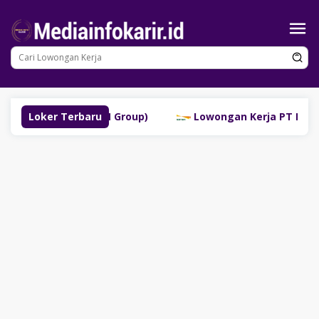
Loncat
ke
konten
uklinggau (SM Group)
Loker Terbaru
Lowongan Kerja PT Bank Danam