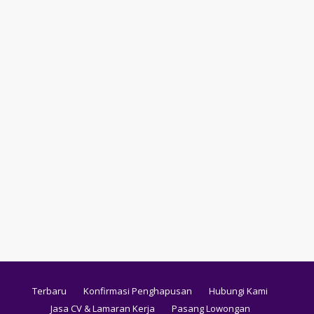
Terbaru
Konfirmasi Penghapusan
Hubungi Kami
Jasa CV & Lamaran Kerja
Pasang Lowongan