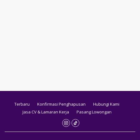
Terbaru
Konfirmasi Penghapusan
Hubungi Kami
Jasa CV & Lamaran Kerja
Pasang Lowongan