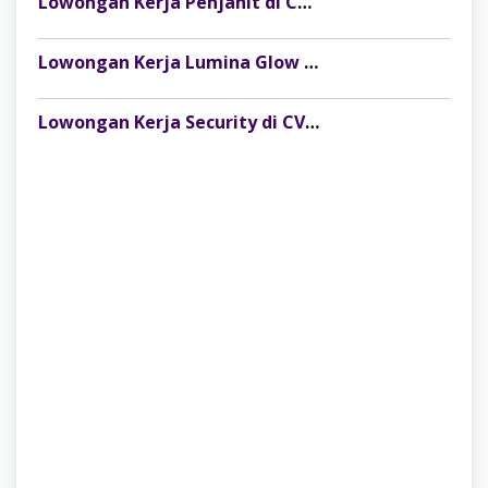
Lowongan Kerja Penjahit di CV Dago Bima Perkasa (MRSM Studio) Lubuk Linggau
Lowongan Kerja Lumina Glow Clinic & Salon Palembang Terbaru
Lowongan Kerja Security di CV Indosteel Sumber Berkat Palembang