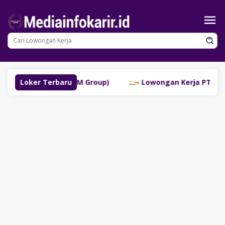
Loncat
ke
konten
buklinggau (SM Group)
Loker Terbaru
Lowongan Kerja PT Bank Dana