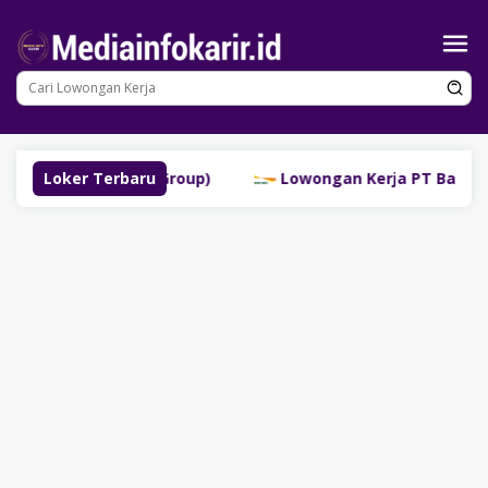
Loncat
ke
konten
inggau (SM Group)
Loker Terbaru
Lowongan Kerja PT Bank Danamon 