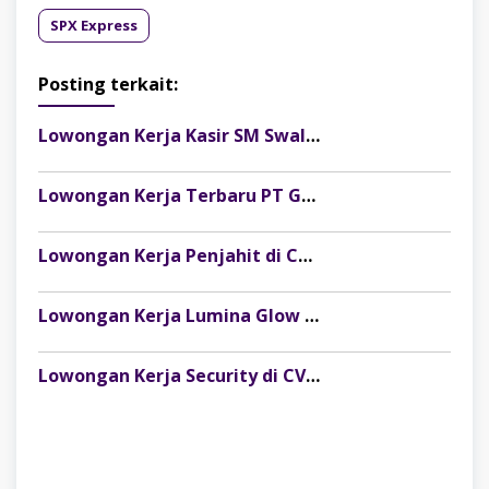
SPX Express
Posting terkait:
Lowongan Kerja Kasir SM Swalayan Lubuklinggau (SM Group)
Lowongan Kerja Terbaru PT Gelora Citra Kimia Abadi Palembang
Lowongan Kerja Penjahit di CV Dago Bima Perkasa (MRSM Studio) Lubuk Linggau
Lowongan Kerja Lumina Glow Clinic & Salon Palembang Terbaru
Lowongan Kerja Security di CV Indosteel Sumber Berkat Palembang