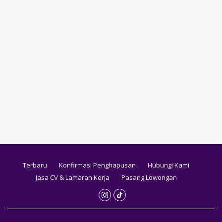
Terbaru
Konfirmasi Penghapusan
Hubungi Kami
Jasa CV & Lamaran Kerja
Pasang Lowongan