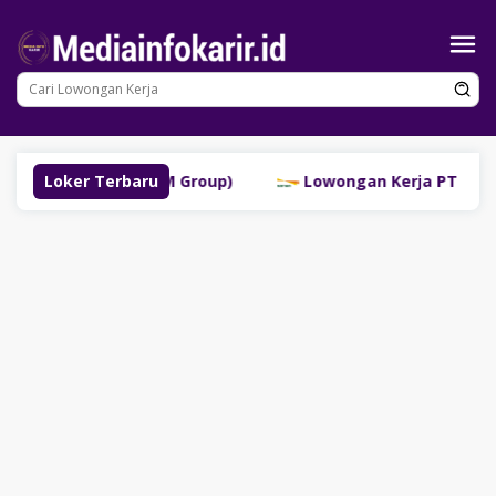
Loncat
ke
konten
ubuklinggau (SM Group)
Loker Terbaru
Lowongan Kerja PT Bank Dana