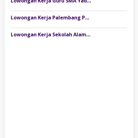
Lowongan Kerja Guru SMA Yadika Lubuklinggau
Lowongan Kerja Palembang Pengajar Bimbel di Bimbel ISA Kertapati, Lulusan SMA/SMK
Lowongan Kerja Sekolah Alam Lubuklinggau: Cari Fasilitator & Staf Kreatif