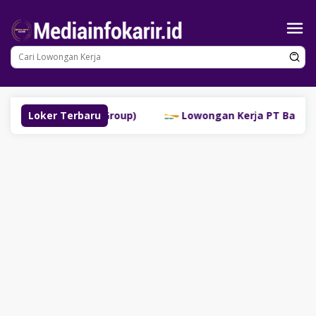
Loncat
ke
konten
inggau (SM Group)
Loker Terbaru
Lowongan Kerja PT Bank Danamon 