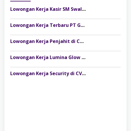
Lowongan Kerja Kasir SM Swalayan Lubuklinggau (SM Group)
Lowongan Kerja Terbaru PT Gelora Citra Kimia Abadi Palembang
Lowongan Kerja Penjahit di CV Dago Bima Perkasa (MRSM Studio) Lubuk Linggau
Lowongan Kerja Lumina Glow Clinic & Salon Palembang Terbaru
Lowongan Kerja Security di CV Indosteel Sumber Berkat Palembang