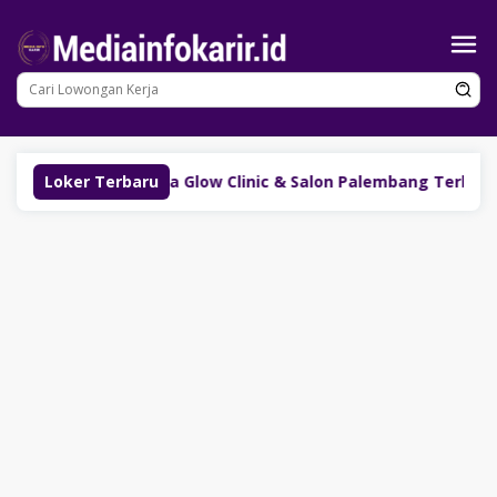
Loncat
ke
konten
Kerja Lumina Glow Clinic & Salon Palembang Terbaru
Loker Terbaru