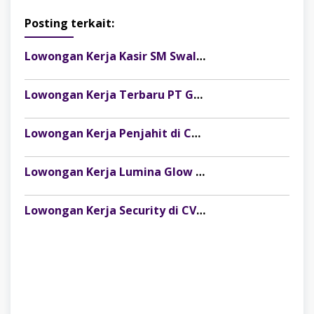
Posting terkait:
Lowongan Kerja Kasir SM Swalayan Lubuklinggau (SM Group)
Lowongan Kerja Terbaru PT Gelora Citra Kimia Abadi Palembang
Lowongan Kerja Penjahit di CV Dago Bima Perkasa (MRSM Studio) Lubuk Linggau
Lowongan Kerja Lumina Glow Clinic & Salon Palembang Terbaru
Lowongan Kerja Security di CV Indosteel Sumber Berkat Palembang