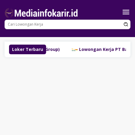
Loncat
ke
konten
linggau (SM Group)
Loker Terbaru
Lowongan Kerja PT Bank Danamon