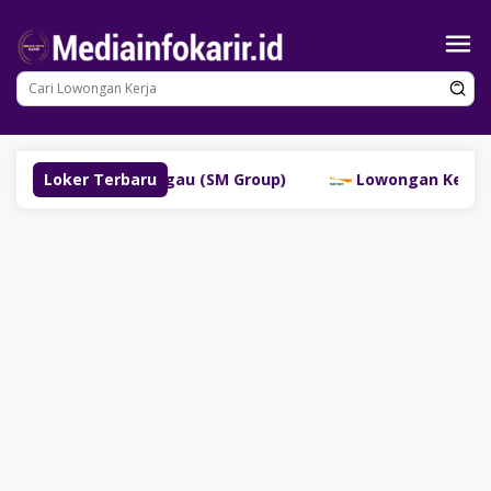
Loncat
ke
konten
ayan Lubuklinggau (SM Group)
Loker Terbaru
Lowongan Kerja PT Ba