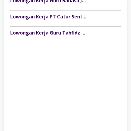
Lowongan Kerja Guru Bahasa Jepang di SMK Yadika Lubuklinggau
Lowongan Kerja PT Catur Sentosa Adiprima (CSAD) Palembang dan Baturaja 2026
Lowongan Kerja Guru Tahfidz Al-Qur’an di SMP MUTU Muhammadiyah 1 Kota Lubuk Linggau