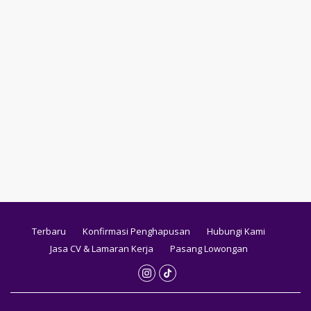
Terbaru
Konfirmasi Penghapusan
Hubungi Kami
Jasa CV & Lamaran Kerja
Pasang Lowongan