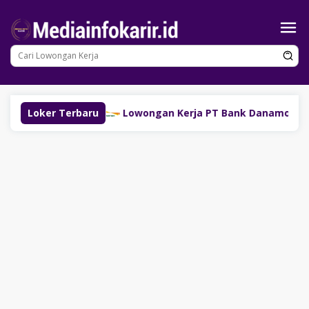
Loncat
ke
konten
 Group)
Loker Terbaru
Lowongan Kerja PT Bank Danamon Indonesia 