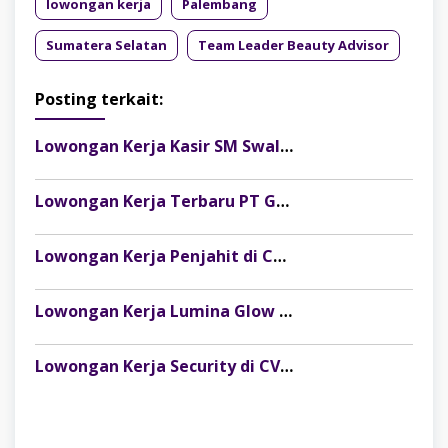
lowongan kerja
Palembang
Sumatera Selatan
Team Leader Beauty Advisor
Posting terkait:
Lowongan Kerja Kasir SM Swalayan Lubuklinggau (SM Group)
Lowongan Kerja Terbaru PT Gelora Citra Kimia Abadi Palembang
Lowongan Kerja Penjahit di CV Dago Bima Perkasa (MRSM Studio) Lubuk Linggau
Lowongan Kerja Lumina Glow Clinic & Salon Palembang Terbaru
Lowongan Kerja Security di CV Indosteel Sumber Berkat Palembang