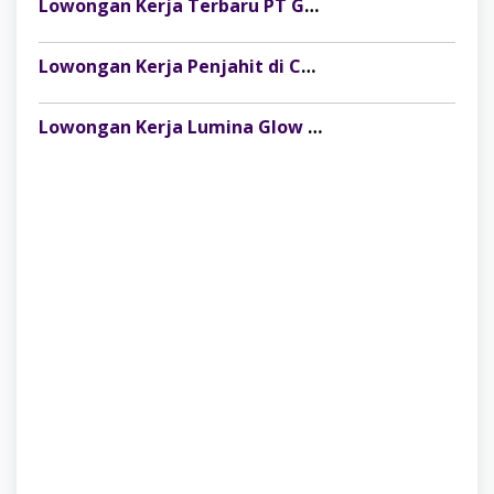
Lowongan Kerja Terbaru PT Gelora Citra Kimia Abadi Palembang
Lowongan Kerja Penjahit di CV Dago Bima Perkasa (MRSM Studio) Lubuk Linggau
Lowongan Kerja Lumina Glow Clinic & Salon Palembang Terbaru