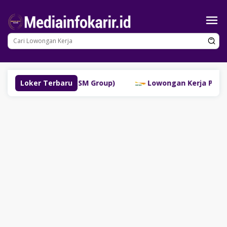
Loncat
ke
konten
 Lubuklinggau (SM Group)
Loker Terbaru
Lowongan Kerja PT Bank Da