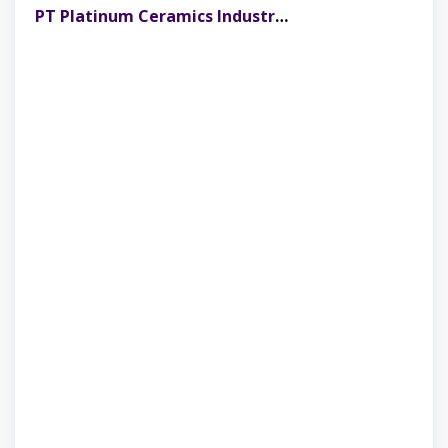
PT Platinum Ceramics Industry Buka Lowongan Kerja Merchandiser Staff Penempatan Bandung, Palembang, dan Semarang