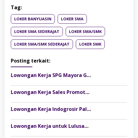
Tag:
LOKER BANYUASIN
LOKER SMA
LOKER SMA SEDERAJAT
LOKER SMA/SMK
LOKER SMA/SMK SEDERAJAT
LOKER SMK
Posting terkait:
Lowongan Kerja SPG Mayora Group Palembang Terbaru 2026! Gaji, Benefit & Cara Daftar Lengkap
Lowongan Kerja Sales Promotor Telkomsel Palembang Terbaru 2026
Lowongan Kerja Indogrosir Palembang untuk Lulusan SMA/SMK, Fresh Graduate Bisa Melamar
Lowongan Kerja untuk Lulusan SMA di Palembang, Facetology Buka Posisi Team Leader Beauty Advisor