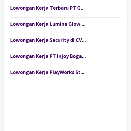
Lowongan Kerja Terbaru PT Gelora Citra Kimia Abadi Palembang
Lowongan Kerja Lumina Glow Clinic & Salon Palembang Terbaru
Lowongan Kerja Security di CV Indosteel Sumber Berkat Palembang
Lowongan Kerja PT Injoy Boga Indonesia (Distributor Es Krim Aice Palembang)
Lowongan Kerja PlayWorks Store Palembang Trade Centre Terbaru