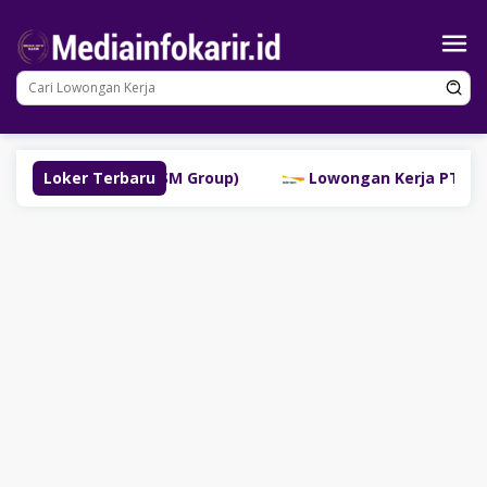
Loncat
ke
konten
buklinggau (SM Group)
Loker Terbaru
Lowongan Kerja PT Bank Dana