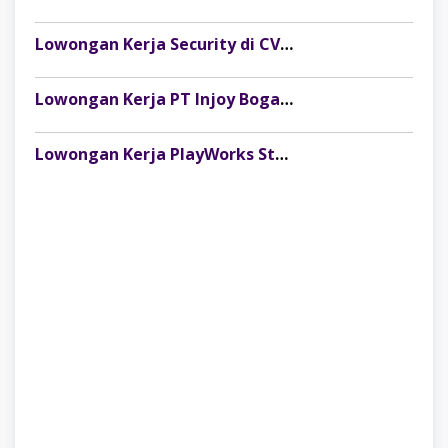
Lowongan Kerja Security di CV Indosteel Sumber Berkat Palembang
Lowongan Kerja PT Injoy Boga Indonesia (Distributor Es Krim Aice Palembang)
Lowongan Kerja PlayWorks Store Palembang Trade Centre Terbaru