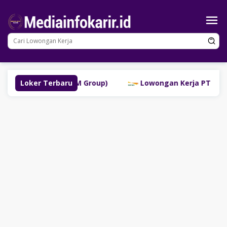
Loncat
ke
konten
uklinggau (SM Group)
Loker Terbaru
Lowongan Kerja PT Bank Danam