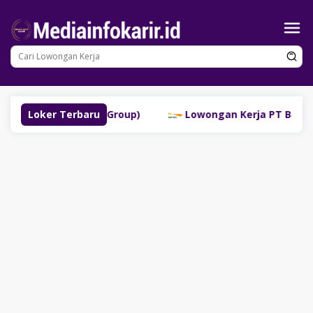
Loncat
ke
konten
linggau (SM Group)
Loker Terbaru
Lowongan Kerja PT Bank Danamon