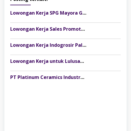
Lowongan Kerja SPG Mayora Group Palembang Terbaru 2026! Gaji, Benefit & Cara Daftar Lengkap
Lowongan Kerja Sales Promotor Telkomsel Palembang Terbaru 2026
Lowongan Kerja Indogrosir Palembang untuk Lulusan SMA/SMK, Fresh Graduate Bisa Melamar
Lowongan Kerja untuk Lulusan SMA di Palembang, Facetology Buka Posisi Team Leader Beauty Advisor
PT Platinum Ceramics Industry Buka Lowongan Kerja Merchandiser Staff Penempatan Bandung, Palembang, dan Semarang