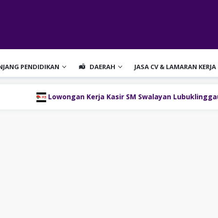
ENJANG PENDIDIKAN
DAERAH
JASA CV & LAMARAN KERJA
owongan Kerja Kasir SM Swalayan Lubuklinggau (SM Group)