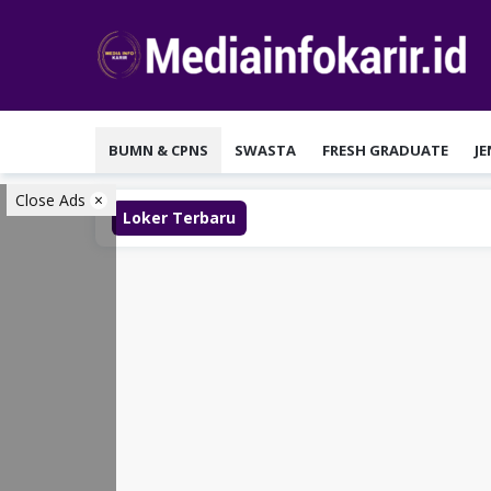
Loncat
ke
konten
BUMN & CPNS
SWASTA
FRESH GRADUATE
J
Close Ads
Loker Terbaru
L