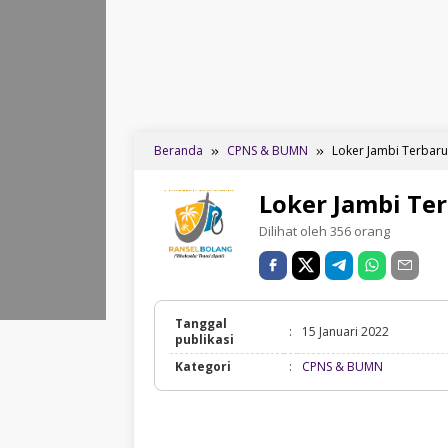
Beranda
CPNS & BUMN
Loker Jambi Terbaru 
Loker Jambi Ter
Dilihat oleh 356 orang
Tanggal
:
15 Januari 2022
publikasi
CPNS
Kategori
:
CPNS & BUMN
&
BUMN