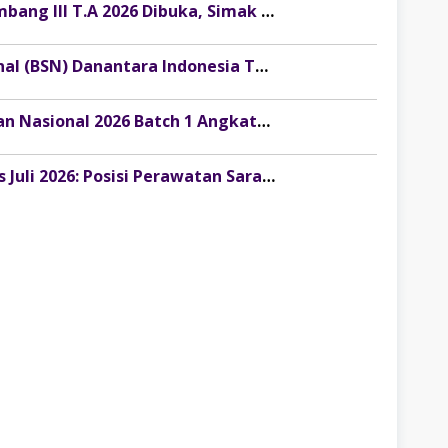
Penerimaan Bintara PK TNI AD Gelombang III T.A 2026 Dibuka, Simak Syarat Lengkap dan Cara Daftarnya!
Lowongan Kerja Bank Syariah Nasional (BSN) Danantara Indonesia Terbaru
Info Resmi: Pendaftaran Pemagangan Nasional 2026 Batch 1 Angkatan 2 Resmi Dibuka!
Lowongan Kerja Terbaru KAI Services Juli 2026: Posisi Perawatan Sarana untuk Lulusan SLTA