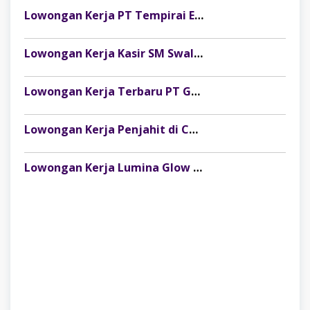
Lowongan Kerja PT Tempirai Energy Resources Site Musi Banyuasin
Lowongan Kerja Kasir SM Swalayan Lubuklinggau (SM Group)
Lowongan Kerja Terbaru PT Gelora Citra Kimia Abadi Palembang
Lowongan Kerja Penjahit di CV Dago Bima Perkasa (MRSM Studio) Lubuk Linggau
Lowongan Kerja Lumina Glow Clinic & Salon Palembang Terbaru