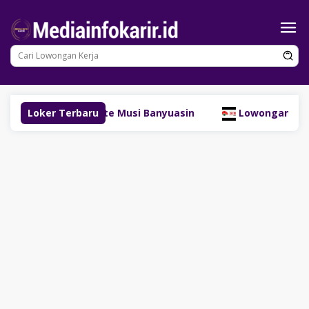
Loncat
ke
konten
Resources Site Musi Banyuasin
Loker Terbaru
Lowongan Kerja Kasir