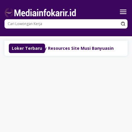
Loncat
ke
konten
PT Tempirai Energy Resources Site Musi Banyuasin
Loker Terbaru
Lo