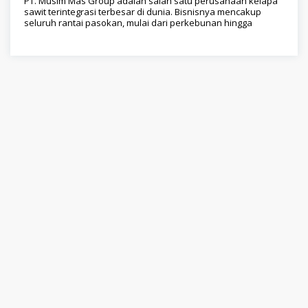
PT. Musim Mas Group adalah salah satu perusahaan kelapa
sawit terintegrasi terbesar di dunia. Bisnisnya mencakup
seluruh rantai pasokan, mulai dari perkebunan hingga