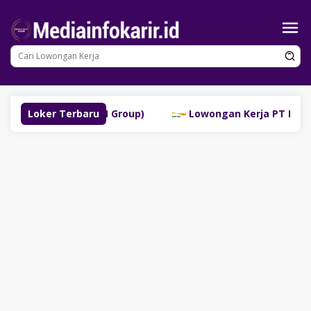
Loncat
ke
konten
Lubuklinggau (SM Group)
Loker Terbaru
Lowongan Kerja PT Bank Da