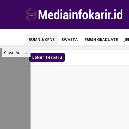
Loncat
ke
konten
BUMN & CPNS
SWASTA
FRESH GRADUATE
J
Close Ads
Loker Terbaru
Lowon