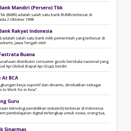
ank Mandiri (Persero) Tbk
Tbk (BMRI) adalah salah satu bank BUMN terbesar di
pada 2 Oktober 1998
Bank Rakyat Indonesia
) adalah salah satu bank milik pemerintah yang terbesar di
rwokerto, Jawa Tengah oleh
Fastrata Buana
usahaan distributor consumer goods berskala nasional yang
l Api Global (Kapal Api Grup), berdiri
e At BCA
ngkungan kerja suportif dan dinamis, dinobatkan sebagai
 to Work for in Asia”.
ang Guru
an teknologi pendidikan (edutech) terbesar di Indonesia
m pembelajaran digital terlengkap untuk siswa, orang tua,
k Sinarmas