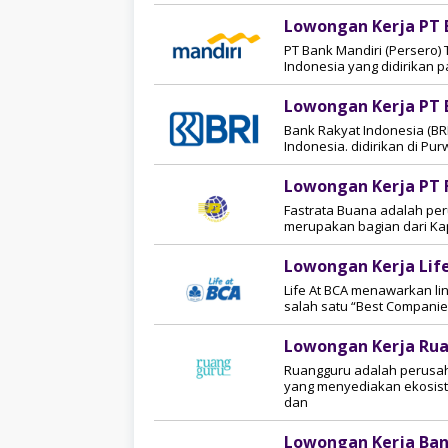
Lowongan Kerja PT B
PT Bank Mandiri (Persero) 
Indonesia yang didirikan 
Lowongan Kerja PT 
Bank Rakyat Indonesia (BRI
Indonesia. didirikan di Pu
Lowongan Kerja PT 
Fastrata Buana adalah per
merupakan bagian dari Kapa
Lowongan Kerja Lif
Life At BCA menawarkan li
salah satu “Best Companies
Lowongan Kerja Ru
Ruangguru adalah perusaha
yang menyediakan ekosiste
dan
Lowongan Kerja Ban